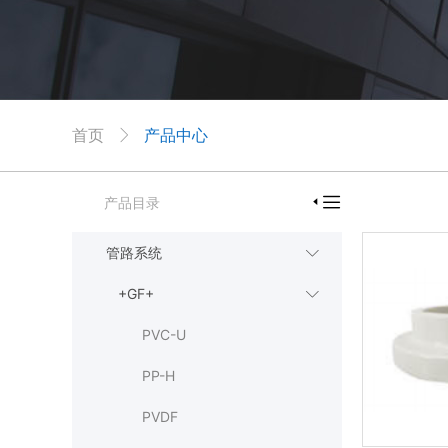
首页
产品中心


产品目录

管路系统

+GF+

PVC-U
PP-H
PVDF