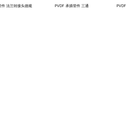
插管件 法兰转接头德规
PVDF 承插管件 三通
PVD