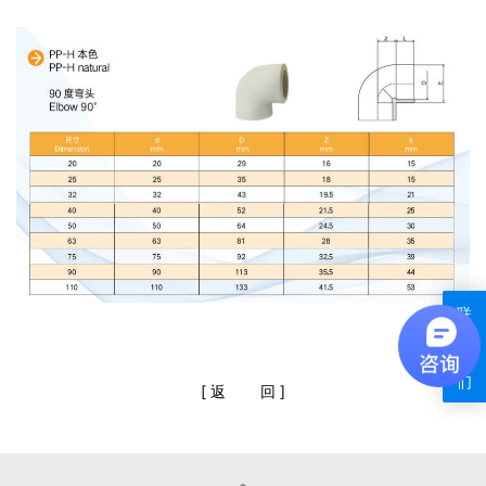
联
系
我
们
[
返
回
]