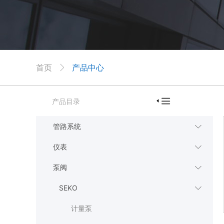
首页
产品中心


产品目录

管路系统

仪表

泵阀

SEKO

计量泵