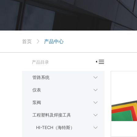
首页
产品中心


产品目录

管路系统

仪表

泵阀

工程塑料及焊接工具

HI-TECH（海特斯）
