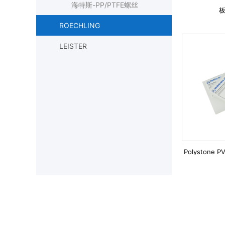
海特斯-PP/PTFE螺丝
ROECHLING
LEISTER
Polyston