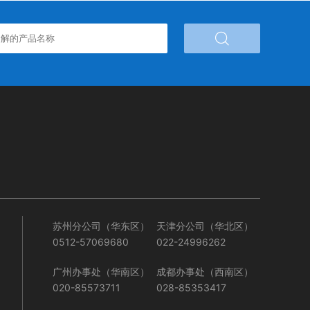

苏州分公司（华东区）
天津分公司（华北区）
0512-57069680
022-24996262
广州办事处（华南区）
成都办事处（西南区）
020-85573711
028-85353417