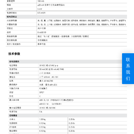
联
系
我
们