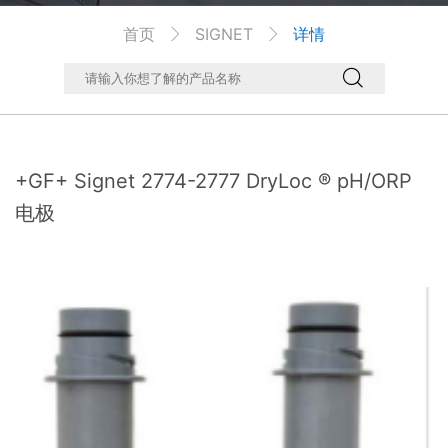
首页
SIGNET
详情



+GF+ Signet 2774-2777 DryLoc ® pH/ORP
电极