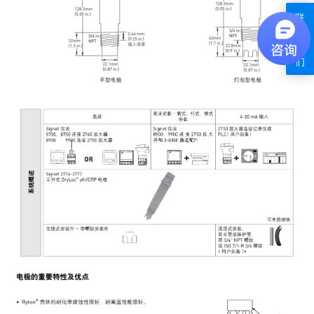
联
系
我
们