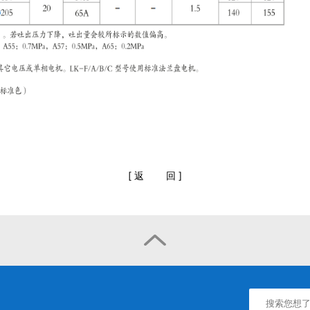
[
返
回
]
