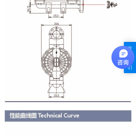
联
系
我
们