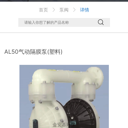
首页
泵阀
详情



AL50气动隔膜泵(塑料)
金安基环保