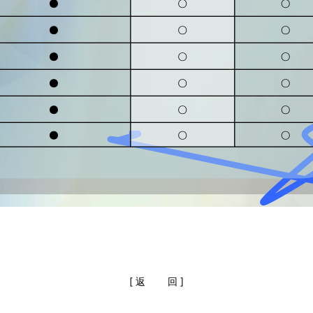
[
返
回
]