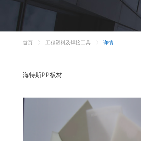
首页
工程塑料及焊接工具
详情


海特斯PP板材